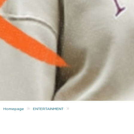
»
»
Homepage
ENTERTAINMENT
Welk Halloween personage ben jij?
Het is bijna Halloween! Heb jij je kostuum al?
Zo niet, dan zal deze test je helpen jouw