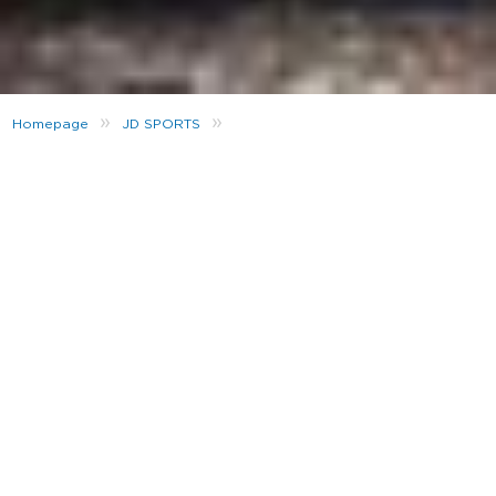
»
»
Homepage
JD SPORTS
NEW IN – THE NIKE AIR VAPORMAX PLUS
Nu online verkrijgbaar: De Nike Air VaporMax
Plus ‘Zwart/Wit/Dark Grey’ Met een
vernieuwd dempingssysteem zorgt de lichte
Nike Air VaporMax Plus
herenschoen voor een
veerkrachtig gevoel onder de voet zodat het
lijkt alsof je op wolken loopt. Het
voorgevormde, vintage bovenwerk zorgt voor
een aansluitende, comfortabele pasvorm.