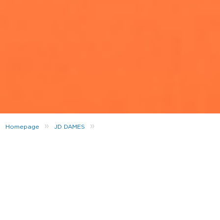
»
»
Homepage
JD DAMES
ANNE MARIE X ELLESSE – EXCLUSIEF BIJ JD SPORTS
Vul je wardrobe aan met exclusieve pieces uit
de Ellesse x Anne-Marie collectie. Het retro
merk Ellesse is all about the tape trend net
zoals Anne Marie’s stijl – een perfecte match
dus!